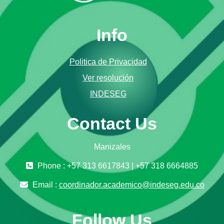
Info
Politica de Privacidad
Ver resolución
INDESEG
Contact Us
Manizales
Phone : +57 313 6617843 | +57 318 6664885
Email :
coordinador.academico@indeseg.edu.co
Follow Us