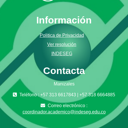
Información
Politica de Privacidad
Ver resolución
INDESEG
Contacta
Manizales
Teléfono : +57 313 6617843 | +57 318 6664885
Correo electrónico :
coordinador.academico@indeseg.edu.co