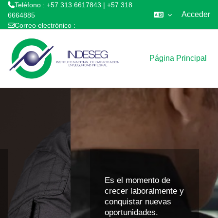
Teléfono : +57 313 6617843 | +57 318
Acceder
6664885
Correo electrónico :
Saltar al contenido principal
coordinador.academico@indeseg.edu.co
Página Principal
Es el momento de
crecer laboralmente y
conquistar nuevas
oportunidades.