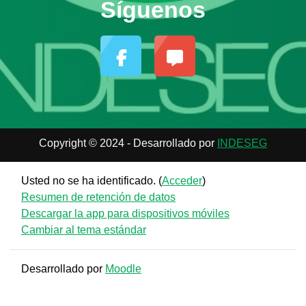
Síguenos
Copyright © 2024 - Desarrollado por
INDESEG
Usted no se ha identificado. (
Acceder
)
Resumen de retención de datos
Descargar la app para dispositivos móviles
Cambiar al tema estándar
Desarrollado por
Moodle