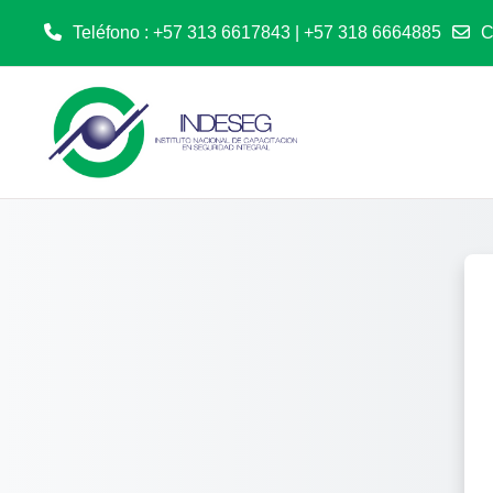
Teléfono : +57 313 6617843 | +57 318 6664885
C
Saltar al contenido principal