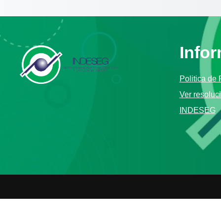
Info
Politica de
Ver resoluc
INDESEG